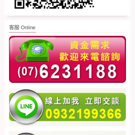
客服 Online