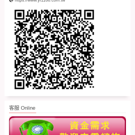
https://www.yf1188.com.tw
客服 Online