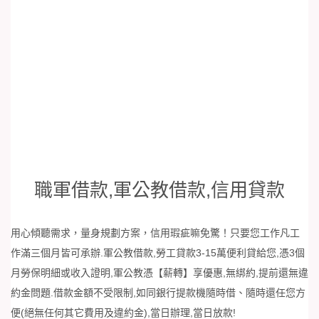
職軍借款,軍公教借款,信用貸款
用心傾聽需求，量身規劃方案，信用瑕疵嘛免驚！只要您工作凡工
作滿三個月皆可承辦.軍公教借款,勞工貸款3-15萬便利貸給您,憑3個
月勞保明細或收入證明,軍公教憑【薪轉】享優惠,無綁約,提前還無違
約金問題.借款金額不受限制,如同銀行提款機隨時借、隨時還任您方
便(絕無任何其它費用及違約金),當日辦理,當日放款!