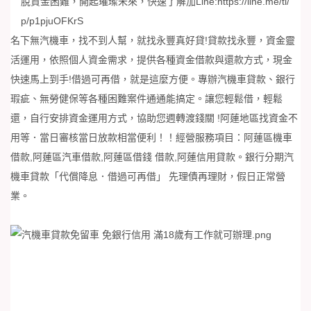
脫資金困難，開起璀璨未來，快速了解加Line:
https://line.me/ti/
p/p1pjuOFKrS
名下無汽機車，找不到人幫，就找永豐真好貸!貸款找永豐，資金靈
活運用，依照個人資金需求，提供各種資金借款與還款方式，現金
快速馬上到手!借過可再借，就是這麼方便。專辦汽機車貸款、銀行
瑕疵、無勞健保等各種困難案件通通能搞定。讓您輕鬆借，輕鬆
還，自行安排資金運用方式，協助您週轉渡錢關 !阿蓮地區找資金不
用等．當日審核當日放款相當便利！！經營服務項目：阿蓮區機車
借款,阿蓮區汽車借款,阿蓮區借錢 借款,阿蓮信用貸款。銀行分期汽
機車貸款「代償降息．借過可再借」 先理債再理財，假日正常營
業。