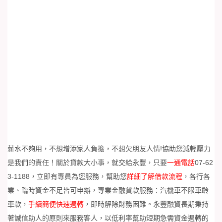
薪水不夠用，不想增添家人負擔，不想欠朋友人情!協助您減輕壓力
是我們的責任！關於貸款大小事，就交給永豐，只要
一通電話
07-62
3-1188
，立即有專員為您服務，幫助您
詳細了解借款流程
，各行各
業、臨時資金不足皆可申辦，專業金融貸款服務：汽機車不限車齡
車款，
手續簡便快速週轉
，即時解除財務困難。永豐融資長期秉持
著誠信助人的原則來服務客人，以低利率幫助短期急需資金週轉的