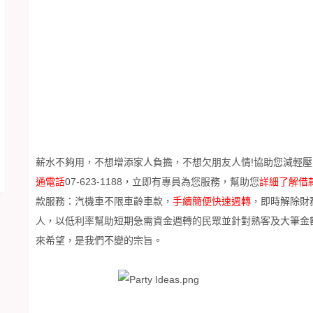
薪水不夠用，不想增添家人負擔，不想欠朋友人情!協助您減輕
通電話
07-623-1188
，立即有專員為您服務，幫助您
詳細了解借
款服務：汽機車不限車齡車款，
手續簡便快速週轉
，即時解除財
人，以低利率幫助短期急需資金週轉的民眾並針對熟客及大筆金
來希望，是我們不變的宗旨。