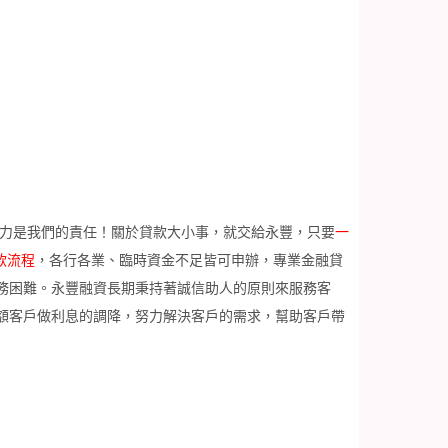
壓力是我們的責任！關於貸款大小事，就交給永豐，只要
一
款流程
，各行各業、臨時資金不足皆可申辦，專業金融貸
務困難。永豐融資長期秉持著誠信助人的原則來服務客
額客戶做利息的調降，努力解決客戶的需求，幫助客戶帶