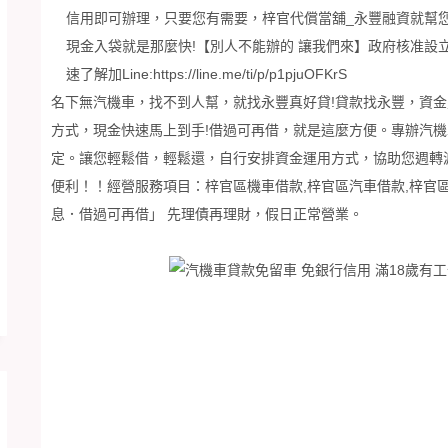
信用即可辦理，只要您有需要，
梓官代償當舖_永豐融資
就幫您
現金入袋就是那麼快!【別人不能辦的 讓我們來】政府核准設
速了解加Line:
https://line.me/ti/p/p1pjuOFKrS
名下無汽機車，找不到人幫，就找永豐真好貸!貸款找永豐，資
方式，現金快速馬上到手!借過可再借，就是這麼方便。專辦汽
定。讓您輕鬆借，輕鬆還，自行安排資金運用方式，協助您週轉渡
便利！！經營服務項目：梓官區機車借款,梓官區汽車借款,梓官
息．借過可再借」 先理債再理財，假日正常營業。