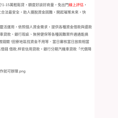
!1-15萬輕鬆貸，額度好談好商量，免出門
線上評估
，
立合法最安全，助人擺脫資金困難，開起璀璨未來，快
金靈活運用，依照個人資金需求，提供各種資金借款與還款
機車貸款、銀行瑕疵、無勞健保等各種困難案件通通能搞
錢關 !田寮地區找資金不用等．當日審核當日放款相當
區借錢 借款,梓官信用貸款。銀行分期汽機車貸款「代償降