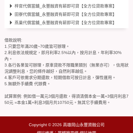
梓官代償當舖_永豐融資有薪即可貸【全方位貸款專案】
田寮代償當舖_永豐融資有薪即可貸【全方位貸款專案】
燕巢代償當舖_永豐融資有薪即可貸【全方位貸款專案】
借款說明:
1.只要您年滿20歲~70歲皆可辦理。
2.利息依法規規定，即月利率2.5%以內，按月計息，年利率30%
內。
3.各行各業皆可辦理，原車貸款不限職業類別（無業亦可），信用狀
況調整利息，您的條件越好，自然利率越低。
4.客戶可依需求分期還款，短期借款可按日計息，彈性運用。
5.無額外手續費 代辦費。
試算案例: 例如借一萬元3個月還款，得須清償本金一萬+3個月利息7
50元 =本金1萬+利息3個月共10750元。無其它手續費用。
Copyright © 2026
高雄岡山永豐資融公司