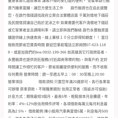
量身客製化還款專案 讓客戶借的安心還的便利。 免留車路竹融
資汽機車當舖，讓您方便生活工作 路竹融資也在這此提醒
您，在路竹借錢請找政府立案合法實體店面 千萬別借地下錢莊
及民間借貸讓自己陷於泥淖之中 如果需要代客戶清償地下錢莊
或它家業者並且調降利率，請立即與我們聯絡 路竹永豐融資當
舖提供線上快速查詢，線上審核１０分立即得知額度！！ 當日
撥款而節省您寶貴時間 歡迎您拿起電話立即詢問07-623-118
8，或是加我們的line:0932-199-366 如高雄其它行政跨區者，
永豐融資也提供到近服務(付近超商等標的物)，與客戶約 定好
時間讓工作煩忙的客戶，節省距離提供便利的服務，而不收取
任何費用 營業時間：週一至週五早上：08：30至晚上20:00
營業項目 借款須知:只要您年滿20歲即可‧各行各業皆
可辦理 原車貸款‧不限職業類別 信用正常者（瑕疵亦可協助）
計息方式：期限最短3個月，最長5年，輕鬆按本月息攤還，年
利率：4%~12%依信用條件評等，各項借款每萬元每月利息最
高為2.5%。 借款範例:陳小姐用汽車典當借5萬，利息每月500