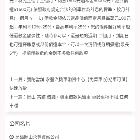
元，林先生借了三個月，利息1500元加本金50000元，總共償
還51500元) 依照政府規定合法的利率作為計息的標準，按月計
息(一個月收一次) 借款金額依典當品價值而定月息每萬元100元
起，年利率10%~25%，最高年利率25%，您的條件越好利率越
低還款金額彈性，隨時都可以，還最短的還期 二個月，到期日
也可選擇繳息或部份償還本金，可以一次清價或分期攤還(最長
5年)，提前還款危約金則不多收任何款項
上一篇：
彌陀當舖,永豐汽機車融資中心【免留車|分期車可借】
快速放款
下一篇：
岡山 當舖 借錢，機車借款免留車 車齡車種不限,任何
車種
公司名片
高雄岡山永豐資融公司