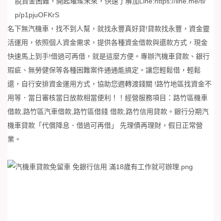
脫資金困難，開起璀璨未來，快速了解加Line:
https://line.me/ti/
p/p1pjuOFKrS
名下無汽機車，找不到人幫，就找永豐真好貸!貸款找永豐，資金靈
活運用，依照個人資金需求，提供各種資金借款與還款方式，現金
快速馬上到手!借過可再借，就是這麼方便。專辦汽機車貸款、銀行
瑕疵、無勞健保等各種困難案件通通能搞定。讓您輕鬆借，輕鬆
還，自行安排資金運用方式，協助您週轉渡錢關 !路竹地區找資金不
用等．當日審核當日放款相當便利！！經營服務項目：路竹區機車
借款,路竹區汽車借款,路竹區借錢 借款,路竹信用貸款。銀行分期汽
機車貸款「代償降息．借過可再借」 先理債再理財，假日正常營
業。