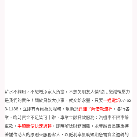
薪水不夠用，不想增添家人負擔，不想欠朋友人情!協助您減輕壓力
是我們的責任！關於貸款大小事，就交給永豐，只要
一通電話
07-62
3-1188
，立即有專員為您服務，幫助您
詳細了解借款流程
，各行各
業、臨時資金不足皆可申辦，專業金融貸款服務：汽機車不限車齡
車款，
手續簡便快速週轉
，即時解除財務困難。永豐融資長期秉持
著誠信助人的原則來服務客人，以低利率幫助短期急需資金週轉的