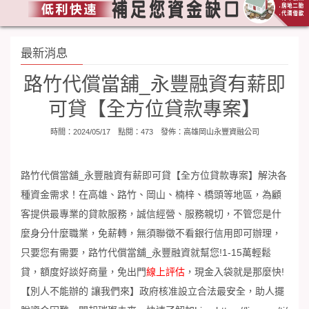
最新消息
路竹代償當舖_永豐融資有薪即
可貸【全方位貸款專案】
時間：2024/05/17 點閱：473 發佈：
高雄岡山永豐資融公司
路竹代償當舖_永豐融資
有薪即可貸【全方位貸款專案】解決各
種資金需求！在高雄、路竹、岡山、楠梓、橋頭等地區，為顧
客提供最專業的貸款服務，誠信經營、服務親切，不管您是什
麼身分什麼職業，免薪轉，無須聯徵不看銀行信用即可辦理，
只要您有需要，
路竹代償當舖_永豐融資
就幫您!1-15萬輕鬆
貸，額度好談好商量，免出門
線上評估
，現金入袋就是那麼快!
【別人不能辦的 讓我們來】政府核准設立合法最安全，助人擺