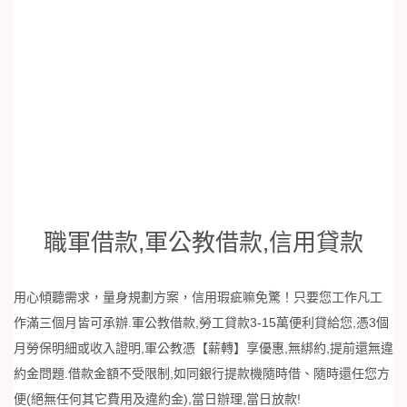
職軍借款,軍公教借款,信用貸款
用心傾聽需求，量身規劃方案，信用瑕疵嘛免驚！只要您工作凡工
作滿三個月皆可承辦.軍公教借款,勞工貸款3-15萬便利貸給您,憑3個
月勞保明細或收入證明,軍公教憑【薪轉】享優惠,無綁約,提前還無違
約金問題.借款金額不受限制,如同銀行提款機隨時借、隨時還任您方
便(絕無任何其它費用及違約金),當日辦理,當日放款!