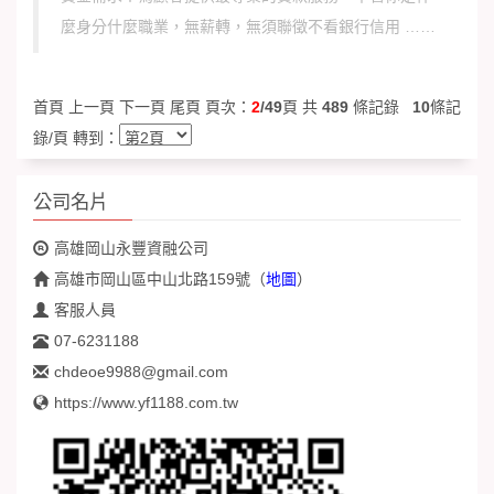
麼身分什麼職業，無薪轉，無須聯徵不看銀行信用 ……
首頁
上一頁
下一頁
尾頁
頁次：
2
/49
頁 共
489
條記錄
10
條記
錄/頁 轉到：
公司名片
高雄岡山永豐資融公司
高雄市岡山區中山北路159號
（
地圖
）
客服人員
07-6231188
chdeoe9988@gmail.com
https://www.yf1188.com.tw